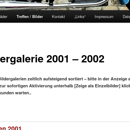
räder
Treffen / Bilder
Kontakt
„Links“
Impressum
Dat
dergalerie 2001 – 2002
ildergalerien zeitlich aufsteigend sortiert –
bitte in der Anzeige 
ur sofortigen Aktivierung unterhalb [
Zeige als Einzelbilder] kli
kunden warten..
en 2001