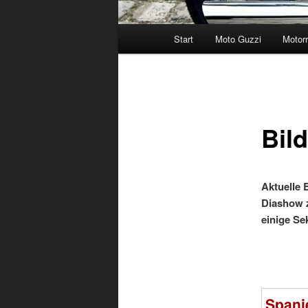
Hauptmenü
Start
Moto Guzzi
Motor
Bil
Aktuelle B
Diashow z
einige Se
Spani