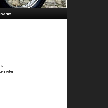
enschutz
als
cken oder